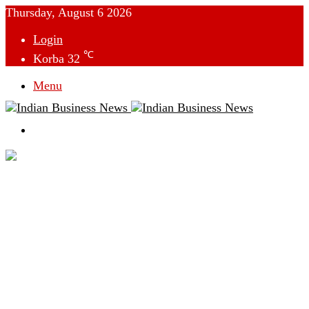
Thursday, August 6 2026
Login
℃
Korba
32
Menu
Switch
skin
देश
विदेश
छत्तीसगढ़
क्राइम
राजनीति
टेक्नोलॉजी
लाइफस्टाइल
मनोरंजन
व्यापार