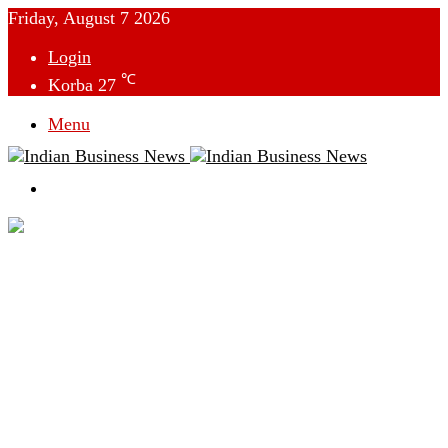
Friday, August 7 2026
Login
℃
Korba
27
Menu
Switch
skin
देश
विदेश
छत्तीसगढ़
क्राइम
राजनीति
टेक्नोलॉजी
लाइफस्टाइल
मनोरंजन
व्यापार