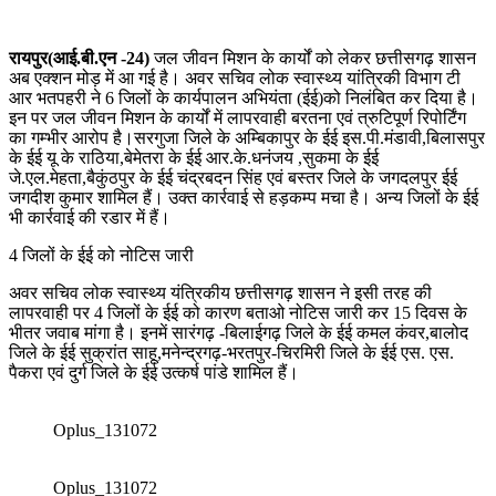
रायपुर(आई.बी.एन -24)
जल जीवन मिशन के कार्यों को लेकर छत्तीसगढ़ शासन
अब एक्शन मोड़ में आ गई है। अवर सचिव लोक स्वास्थ्य यांत्रिकी विभाग टी
आर भतपहरी ने 6 जिलों के कार्यपालन अभियंता (ईई)को निलंबित कर दिया है।
इन पर जल जीवन मिशन के कार्यों में लापरवाही बरतना एवं त्रुटिपूर्ण रिपोर्टिंग
का गम्भीर आरोप है।सरगुजा जिले के अम्बिकापुर के ईई इस.पी.मंडावी,बिलासपुर
के ईई यू के राठिया,बेमेतरा के ईई आर.के.धनंजय ,सुकमा के ईई
जे.एल.मेहता,बैकुंठपुर के ईई चंद्रबदन सिंह एवं बस्तर जिले के जगदलपुर ईई
जगदीश कुमार शामिल हैं। उक्त कार्रवाई से हड़कम्प मचा है। अन्य जिलों के ईई
भी कार्रवाई की रडार में हैं।
4 जिलों के ईई को नोटिस जारी
अवर सचिव लोक स्वास्थ्य यंत्रिकीय छत्तीसगढ़ शासन ने इसी तरह की
लापरवाही पर 4 जिलों के ईई को कारण बताओ नोटिस जारी कर 15 दिवस के
भीतर जवाब मांगा है। इनमें सारंगढ़ -बिलाईगढ़ जिले के ईई कमल कंवर,बालोद
जिले के ईई सुक्रांत साहू,मनेन्द्रगढ़-भरतपुर-चिरमिरी जिले के ईई एस. एस.
पैकरा एवं दुर्ग जिले के ईई उत्कर्ष पांडे शामिल हैं।
Oplus_131072
Oplus_131072