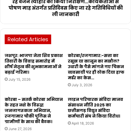
रहे वजन त्यौहार का किया निरीक्षण...कार्यकर्ताओं से
पोषण माह अंतर्गत प्रतिदिवस किए जा रहे गतिविधियों की
ली जानकारी
Related Articles
जशपुर: भाजपा नेता शिव प्रकाश
कोरबा/रजगामार:-सत्ता का
तिवारी के विवाह समारोह में
रसूख या कानून का मखौल?
शीर्ष नेतृत्व की शुभकामनाओं ने
उधारी के पैसे मांगने गए चिकन
बढ़ाई गरिमा।
व्यवसायी पर ही ठोक दिया हाफ
मर्डर का केस…
July 15, 2026
July 3, 2026
कोरबा – सतर्क कोरबा अभियान
लाइन परिचारक संविदा मानव
के तहत नशे के विरुद्ध
संसाधन नीति 2025 का
जनजागरूकता अभियान,
छत्तीसगढ़ विद्युत संविदा
रजगामार चौकी पुलिस ने
कर्मचारी संघ ने किया विरोध।
ग्रामीणों के साथ की बैठक।
April 18, 2026
June 27, 2026