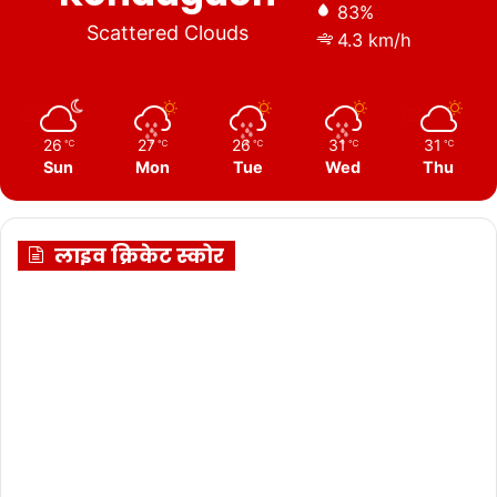
83%
Scattered Clouds
4.3 km/h
26
27
26
31
31
℃
℃
℃
℃
℃
Sun
Mon
Tue
Wed
Thu
लाइव क्रिकेट स्कोर