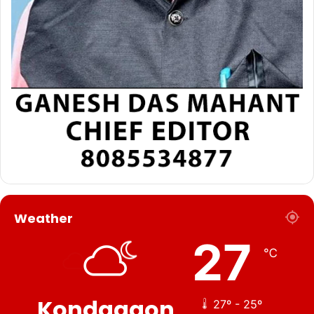
Weather
27
℃
Kondagaon
27º - 25º