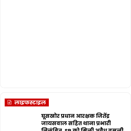
लाइफस्टाइल
घूसखोर प्रधान आरक्षक जितेंद्र
जायसवाल सहित थाना प्रभारी
निलंबित, SP को मिली अवैध वसूली