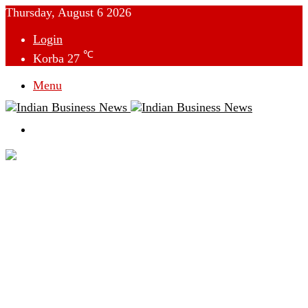
Thursday, August 6 2026
Login
℃
Korba
27
Menu
Switch
skin
देश
विदेश
छत्तीसगढ़
क्राइम
राजनीति
टेक्नोलॉजी
लाइफस्टाइल
मनोरंजन
व्यापार