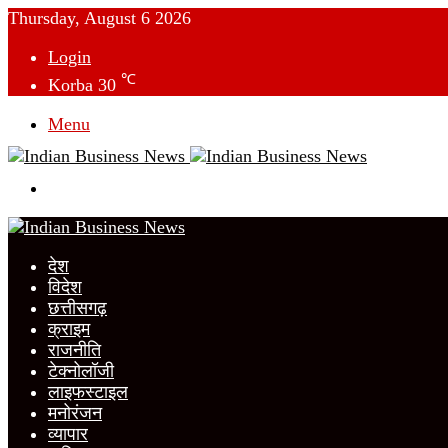
Thursday, August 6 2026
Login
℃
Korba
30
Menu
Switch
skin
देश
विदेश
छत्तीसगढ़
क्राइम
राजनीति
टेक्नोलॉजी
लाइफस्टाइल
मनोरंजन
व्यापार