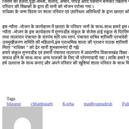
जिसमें की हलवा,पूड़ी-सब्जी, सलाद, अचार, पापड़ आदि पकवान बनाकर खिलाये गए
परिवार की शिक्षकों के द्वारा ही सभी को भोजन परोसा गया l
राधिका के जन्म दिवस पर शाला परिवार एवं उपस्थित अतिथियों के द्वारा छात्रा क
इस न्यौता -भोजन के कार्यक्रम में छात्रा के परिवार जनों के साथ-साथ हमारे इ
न्यौता -भोजन के इस कार्यक्रम में मुनगाडीह संकुल के सेजेस हाई स्कूल से प्रिं
तथा तालापार पंचायत के सरपंच श्री राम रतन, पंचायत सचिव श्रीमती प्रभादेवी
उनमुखीकरण समिति की महिलाये,इस प्राथमिक शाला की प्रधान पाठक श्रीमती स्मृति
मित्र “राधिका ” को ढेर सारी शुभकामनाएं दी गईl
हमारे संकुल मुनगाडीह एवं हमारी पंचायत तालापार में आदरणीय विकासखंड शिक्षा
सफल होने के साथ-साथ अन्य पालकों के लिए भी प्रेरणादायी रहा l ताकि हमारे ग
हर्ष उल्लास के साथ कराएं और अपने परिवार की खुशियां शाला परिवार के साथ म
Tags
bilaspur
chhattisgarh
Korba
madhyapradesh
Pali
Send
an
email