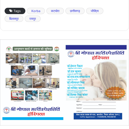
Tags
Korba
कटघोरा
छत्तीसगढ़
जीपीएम
बिलासपुर
रायपुर