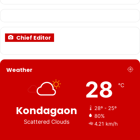
Chief Editor
Weather
28
℃
Kondagaon
28º - 25º
80%
Scattered Clouds
4.21 km/h