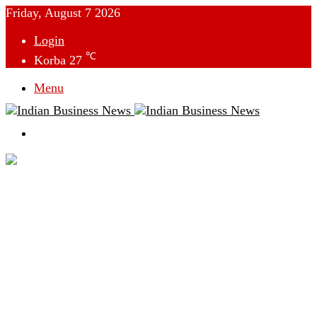
Friday, August 7 2026
Login
℃
Korba
27
Menu
Switch
skin
देश
विदेश
छत्तीसगढ़
क्राइम
राजनीति
टेक्नोलॉजी
लाइफस्टाइल
मनोरंजन
व्यापार