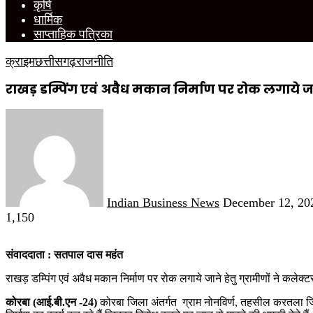
कृषि
धार्मिक
साप्ताहिक पत्रिका
क्राइम
छत्तीसगढ़
राजनीति
राखड़ डम्पिंग एवं अवैध मकान निर्माण पर रोक लगाये जा
Send
an
email
Indian Business News
December 12, 20
1,150
संवाददाता : सतपाल दास महंत
राखड़ डम्पिंग एवं अवैध मकान निर्माण पर रोक लगाये जाने हेतु ग्रामीणों ने कल
कोरबा (आई.बी.एन -24)
कोरबा जिला अंतर्गत ग्राम नोनविर्ण, तहसील करतला जिला