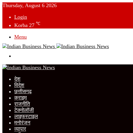
Thursday, August 6 2026
Login
℃
Korba
27
Menu
Switch
skin
देश
विदेश
छत्तीसगढ़
क्राइम
राजनीति
टेक्नोलॉजी
लाइफस्टाइल
मनोरंजन
व्यापार