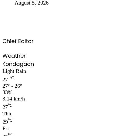
August 5, 2026
Chief Editor
Weather
Kondagaon
Light Rain
℃
27
27º - 26º
83%
3.14 km/h
℃
27
Thu
℃
29
Fri
℃