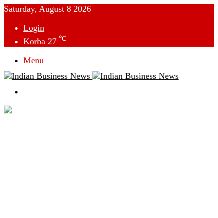
Saturday, August 8 2026
Login
℃
Korba
27
Menu
Switch
skin
देश
विदेश
छत्तीसगढ़
क्राइम
राजनीति
टेक्नोलॉजी
लाइफस्टाइल
मनोरंजन
व्यापार