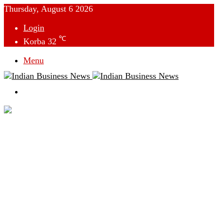
Thursday, August 6 2026
Login
℃
Korba
32
Menu
Switch
skin
देश
विदेश
छत्तीसगढ़
क्राइम
राजनीति
टेक्नोलॉजी
लाइफस्टाइल
मनोरंजन
व्यापार