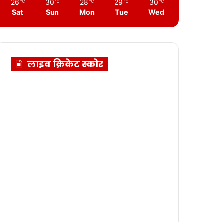
26
30
28
29
30
℃
℃
℃
℃
℃
Sat
Sun
Mon
Tue
Wed
लाइव क्रिकेट स्कोर