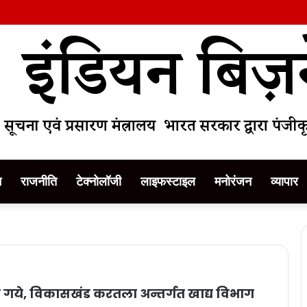
म
राजनीति
टेक्नोलॉजी
लाइफस्टाइल
मनोरंजन
व्यापार
ये गये, विकासखंड करतला अन्तर्गत खाद्य विभाग