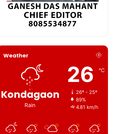
Weather
26
℃
Kondagaon
26º - 25º
89%
Rain
4.81 km/h