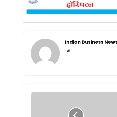
Indian Business New
Website