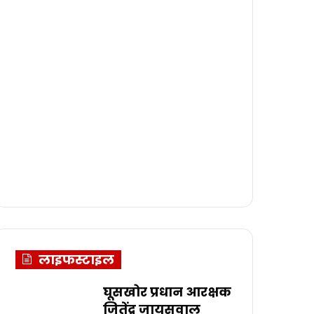
लाइफस्टाइल
घूसखोर प्रधान आरक्षक
जितेंद्र जायसवाल