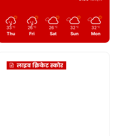
33
26
26
32
32
℃
℃
℃
℃
℃
Thu
Fri
Sat
Sun
Mon
लाइव क्रिकेट स्कोर