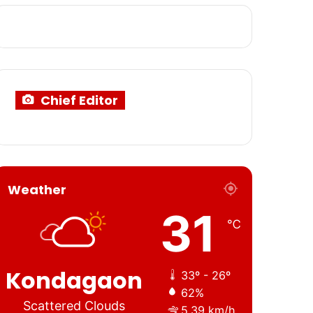
Chief Editor
Weather
31
℃
Kondagaon
33º - 26º
62%
Scattered Clouds
5.39 km/h