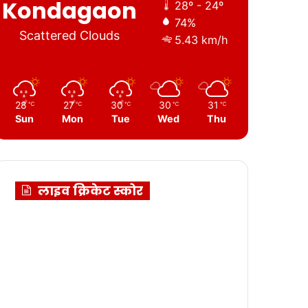
Kondagaon
28º - 24º
74%
Scattered Clouds
5.43 km/h
28
27
30
30
31
℃
℃
℃
℃
℃
Sun
Mon
Tue
Wed
Thu
लाइव क्रिकेट स्कोर