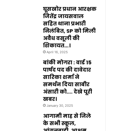
घूसखोर प्रधान आरक्षक
जितेंद्र जायसवाल
सहित थाना प्रभारी
निलंबित, SP को मिली
अवैध वसूली की
शिकायत…।
April 16, 2025
बांकी मोगरा : वार्ड 15
पार्षद पद की दावेदार
सारिका शर्मा ने
समर्थन दिया साबीर
अंसारी को…. देखे पूरी
खबर।
January 30, 2025
आगामी माह से जिले
के सभी स्कूल,
आंगनबाड़ी, आश्रम