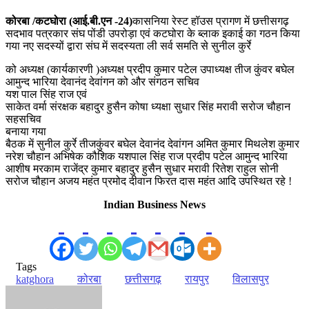
कोरबा /कटघोरा (आई.बी.एन -24)
कासनिया रेस्ट हॉउस प्रागण में छत्तीसगढ़
सदभाव पत्रकार संघ पोंडी उपरोड़ा एवं कटघोरा के ब्लाक इकाई का गठन किया
गया नए सदस्यों द्वारा संघ में सदस्यता ली सर्व समति से सुनील कुर्रे
को अध्यक्ष (कार्यकारणी )अध्यक्ष प्रदीप कुमार पटेल उपाध्यक्ष तीज कुंवर बघेल
आमुन्द भारिया देवानंद देवांगन को और संगठन सचिव
यश पाल सिंह राज एवं
साकेत वर्मा संरक्षक बहादुर हुसैन कोषा ध्यक्षा सुधार सिंह मरावी सरोज चौहान
सहसचिव
बनाया गया
बैठक में सुनील कुर्रे तीजकुंवर बघेल देवानंद देवांगन अमित कुमार मिथलेश कुमार
नरेश चौहान अभिषेक कौशिक यशपाल सिंह राज प्रदीप पटेल आमुन्द भारिया
आशीष मरकाम राजेंद्र कुमार बहादुर हुसैन सुधार मरावी रितेश राहुल सोनी
सरोज चौहान अजय महंत प्रमोद दीवान फिरत दास महंत आदि उपस्थित रहे !
Indian Business News
Tags
katghora
कोरबा
छत्तीसगढ़
रायपुर
विलासपुर
Send
an