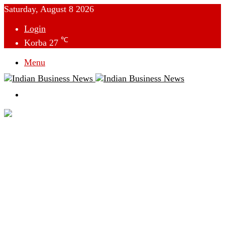
Saturday, August 8 2026
Login
℃
Korba
27
Menu
Switch
skin
देश
विदेश
छत्तीसगढ़
क्राइम
राजनीति
टेक्नोलॉजी
लाइफस्टाइल
मनोरंजन
व्यापार