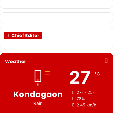
Chief Editor
Weather
27
℃
Kondagaon
27º - 25º
78%
Rain
2.45 km/h