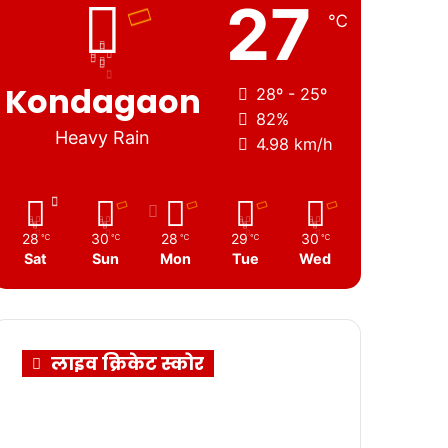
27
℃
Kondagaon
28º - 25º
82%
Heavy Rain
4.98 km/h
28
30
28
29
30
℃
℃
℃
℃
℃
Sat
Sun
Mon
Tue
Wed
लाइव क्रिकेट स्कोर