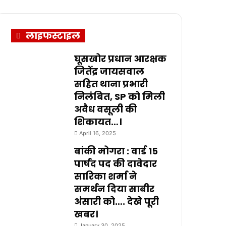
लाइफस्टाइल
घूसखोर प्रधान आरक्षक
जितेंद्र जायसवाल
सहित थाना प्रभारी
निलंबित, SP को मिली
अवैध वसूली की
शिकायत…।
April 16, 2025
बांकी मोगरा : वार्ड 15
पार्षद पद की दावेदार
सारिका शर्मा ने
समर्थन दिया साबीर
अंसारी को…. देखे पूरी
खबर।
January 30, 2025