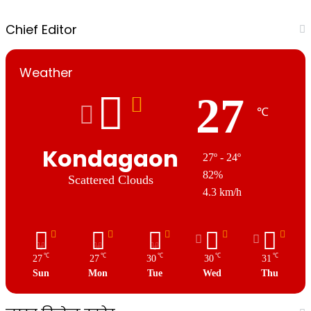
Chief Editor
Weather
27
℃
Kondagaon
27º - 24º
82%
Scattered Clouds
4.3 km/h
℃
℃
℃
℃
℃
27
27
30
30
31
Sun
Mon
Tue
Wed
Thu