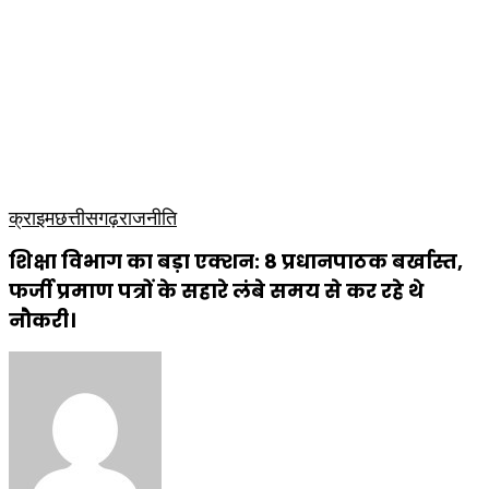
राजनीति
टेक्नोलॉजी
लाइफस्टाइल
मनोरंजन
व्यापार
कृषि
धार्मिक
साप्ताहिक पत्रिका
क्राइम
छत्तीसगढ़
राजनीति
शिक्षा विभाग का बड़ा एक्शन: 8 प्रधानपाठक बर्खास्त,
फर्जी प्रमाण पत्रों के सहारे लंबे समय से कर रहे थे
नौकरी।
Send
an
email