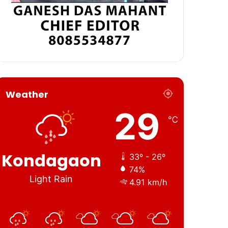
Weather
29
℃
Kondagaon
33º - 26º
74%
Light Rain
4.91 km/h