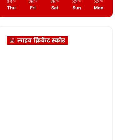
33
26
26
32
32
℃
℃
℃
℃
℃
Thu
Fri
Sat
Sun
Mon
लाइव क्रिकेट स्कोर