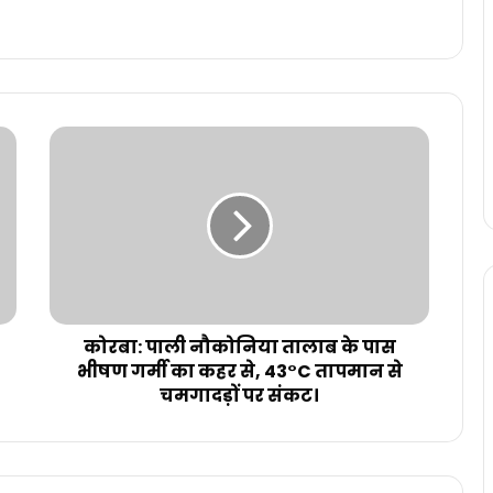
कोरबा: पाली नौकोनिया तालाब के पास
भीषण गर्मी का कहर से, 43°C तापमान से
चमगादड़ों पर संकट।