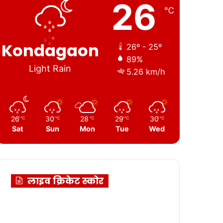
26
℃
Kondagaon
26º - 25º
89%
Light Rain
5.26 km/h
26
30
28
29
30
℃
℃
℃
℃
℃
Sat
Sun
Mon
Tue
Wed
लाइव क्रिकेट स्कोर