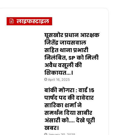
लाइफस्टाइल
घूसखोर प्रधान आरक्षक
जितेंद्र जायसवाल
सहित थाना प्रभारी
निलंबित, SP को मिली
अवैध वसूली की
शिकायत…।
April 16, 2025
बांकी मोगरा : वार्ड 15
पार्षद पद की दावेदार
सारिका शर्मा ने
समर्थन दिया साबीर
अंसारी को…. देखे पूरी
खबर।
January 30, 2025