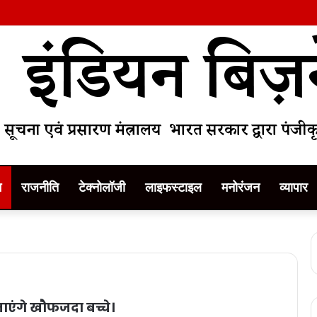
म
राजनीति
टेक्नोलॉजी
लाइफस्टाइल
मनोरंजन
व्यापार
जाएंगे खौफजदा बच्चे।