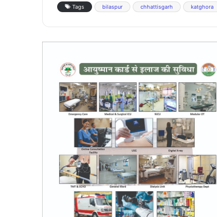
Tags
bilaspur
chhattisgarh
katghora