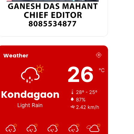
Weather
26
℃
Kondagaon
28º - 25º
87%
Light Rain
2.42 km/h