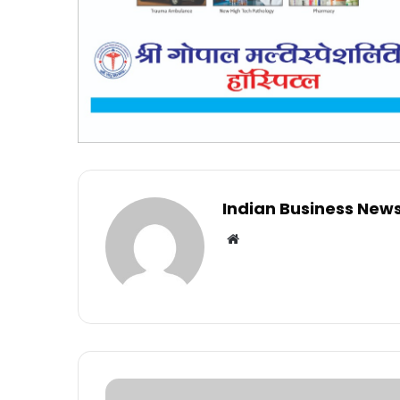
Indian Business New
Website