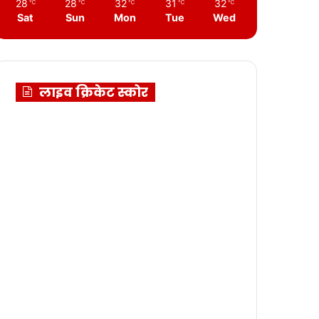
28
28
32
31
32
℃
℃
℃
℃
℃
Sat
Sun
Mon
Tue
Wed
लाइव क्रिकेट स्कोर