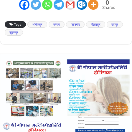
0
Shares
Tags
अंबिकापुर
कोरबा
जांजगीर
बिलासपुर
रायपुर
सूरजपुर