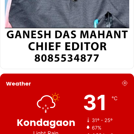
Weather
31
℃
Kondagaon
31º - 25º
67%
Light Rain