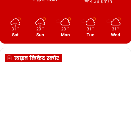
4.38 km/h
31
29
28
31
31
℃
℃
℃
℃
℃
Sat
Sun
Mon
Tue
Wed
लाइव क्रिकेट स्कोर