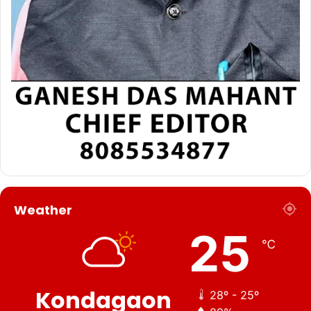
Weather
25
℃
Kondagaon
28º - 25º