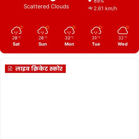
89%
Scattered Clouds
2.61 km/h
28
28
32
31
32
℃
℃
℃
℃
℃
Sat
Sun
Mon
Tue
Wed
लाइव क्रिकेट स्कोर