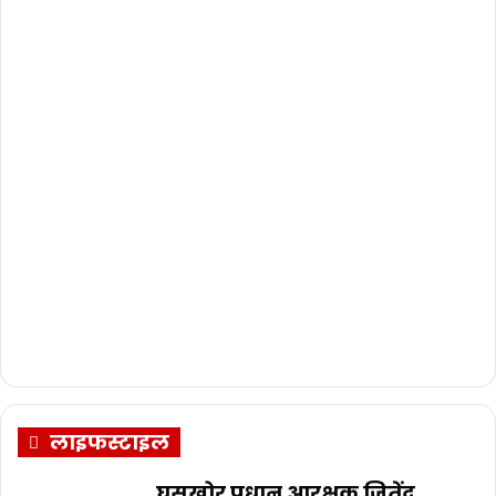
लाइफस्टाइल
घूसखोर प्रधान आरक्षक जितेंद्र