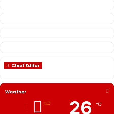
Chief Editor
Weather
26
℃