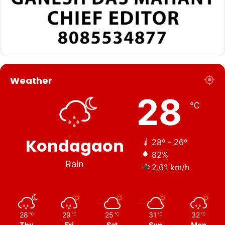
Weather
28
℃
Kondagaon
28º - 26º
82%
Rain
2.61 km/h
28
29
25
31
32
℃
℃
℃
℃
℃
Thu
Fri
Sat
Sun
Mon