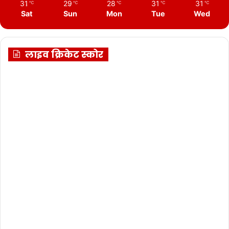
31
29
28
31
31
℃
℃
℃
℃
℃
Sat
Sun
Mon
Tue
Wed
लाइव क्रिकेट स्कोर