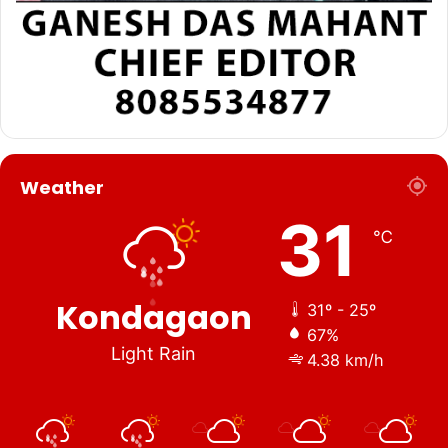
Weather
31
℃
Kondagaon
31º - 25º
67%
Light Rain
4.38 km/h