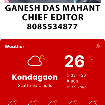
Weather
26
℃
Kondagaon
33º - 26º
88%
Scattered Clouds
3.9 km/h