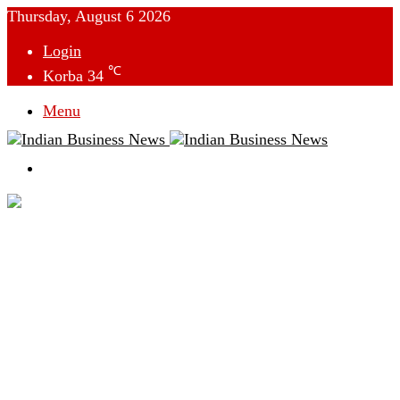
Thursday, August 6 2026
Login
℃
Korba
34
Menu
Switch
skin
देश
विदेश
छत्तीसगढ़
क्राइम
राजनीति
टेक्नोलॉजी
लाइफस्टाइल
मनोरंजन
व्यापार