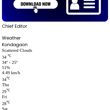
Chief Editor
Weather
Kondagaon
Scattered Clouds
℃
34
34º - 25º
51%
4.49 km/h
℃
34
Thu
℃
29
Fri
℃
28
Sat