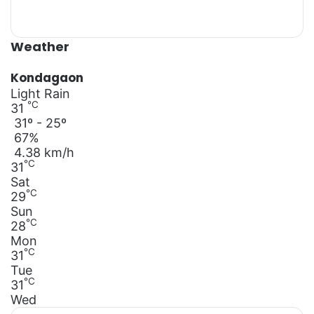
Weather
Kondagaon
Light Rain
℃
31
31º - 25º
67%
4.38 km/h
℃
31
Sat
℃
29
Sun
℃
28
Mon
℃
31
Tue
℃
31
Wed