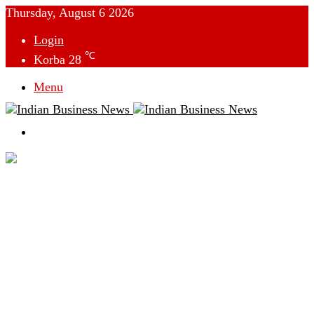
Thursday, August 6 2026
Login
℃
Korba
28
Menu
Switch
skin
देश
विदेश
छत्तीसगढ़
क्राइम
राजनीति
टेक्नोलॉजी
लाइफस्टाइल
मनोरंजन
व्यापार