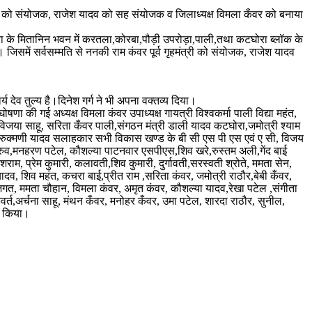
कँवर को संयोजक, राजेश यादव को सह संयोजक व जिलाध्यक्ष विमला कँवर को बनाया
ोरा के मितानिन भवन में करतला,कोरबा,पौड़ी उपरोड़ा,पाली,तथा कटघोरा ब्लॉक के
जिसमें सर्वसम्मति से ननकी राम कंवर पूर्व गृहमंत्री को संयोजक, राजेश यादव
देव तुल्य है।दिनेश गर्ग ने भी अपना वक्तव्य दिया।
ोषणा की गई अध्यक्ष विमला कंवर उपाध्यक्ष गायत्री विश्वकर्मा पाली विद्या महंत,
 विजया साहू, सरिता कँवर पाली,संगठन मंत्री डाली यादव कटघोरा,जमोत्री श्याम
्ता रुक्मणी यादव सलाहकार सभी विकास खण्ड के बी सी एस पी एस एवं ए सी, विजय
रुव,मनहरण पटेल, कौशल्या पाटनवार एसपीएस,शिव खरे,रुस्तम अली,गेंद बाई
शराम, प्रेम कुमारी, कलावती,शिव कुमारी, दुर्गावती,सरस्वती श्रोते, ममता सेन,
यादव, शिव महंत, कचरा बाई,प्रीत राम ,सरिता कंवर, जमोत्री राठौर,बेबी कँवर,
णी जगत, ममता चौहान, विमला कंवर, अमृत कंवर, कौशल्या यादव,रेखा पटेल ,संगीता
र्त,अर्चना साहू, मंथन कँवर, मनोहर कँवर, उमा पटेल, शारदा राठौर, सुनील,
ह किया।