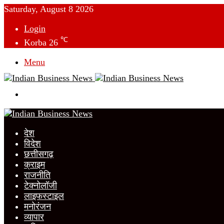
Saturday, August 8 2026
Login
℃
Korba
26
Menu
Switch
skin
देश
विदेश
छत्तीसगढ़
क्राइम
राजनीति
टेक्नोलॉजी
लाइफस्टाइल
मनोरंजन
व्यापार