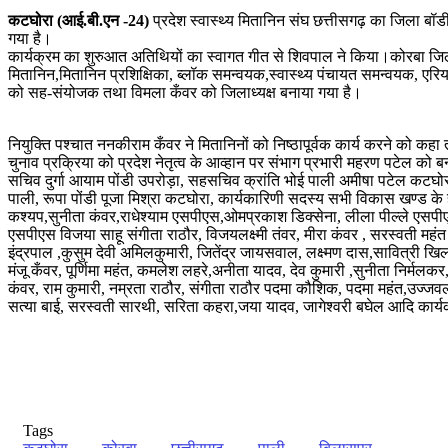
कटघोरा (आई.बी.एन -24)
प्रदेश स्वास्थ्य मितानिन संघ छत्तीसगढ़ का जिला बॉ
गया है।
कार्यक्रम का शुरुआत अतिथियों का स्वागत गीत से शिवपाल ने किया।कोरबा जिला क
मितानिन,मितानिन प्रशिक्षिका, ब्लॉक समन्वयक,स्वास्थ्य पंचायत समन्वयक, एरिया
को सह-संयोजक तथा विमला कँवर को जिलाध्यक्ष बनाया गया है।
नियुक्ति पश्चात ननकीराम कँवर ने मितानिनों को निष्ठापूर्वक कार्य करने को कह
चुनाव प्रक्रिया को प्रदेश नेतृत्व के आव्हान पर संभाग प्रभारी महरण पटेल को बना
सचिव दुर्गा आयाम पोंडी उपरोड़ा, सहसचिव क्रांति भोई पाली अमीषा पटेल कटघोरा,
पाली, रूपा पोंडी पूजा मिश्रा कटघोरा, कार्यकारिणी सदस्य सभी विकास खण्ड क
कश्यप,सुनीता कंवर,राधेश्याम एसपीएस,ओमप्रकाश डिक्सेना, लीला पील्ले एसपी
एसपीएस विजया साहू संगीता राठौर, विजयलक्ष्मी तंवर, मीरा कंवर , सरस्वती महंत द
इंद्रपाल ,कुसुम देवी अमिलकुमारी, जितेंद्र जायसवाल, लक्ष्मण दास,सावित्री खिल
मंजू कँवर, पूर्णिमा महंत, कमलेश लहरे,अनीता यादव, देव कुमारी ,सुनीता निर्मल
कंवर, राम कुमारी, नम्रता राठौर, संगीता राठौर पदमा कौशिक, पदमा महंत,उज्जवल
सत्या बाई, सरस्वती सारथी, सरिता कहरा,जया यादव, जागेश्वरी बघेल आदि कार्य
Tags