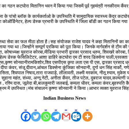
डी का गठन कटघोरा मितानिन भवन में किया गया जिसमें पूर्व गृहमंत्री ननकीराम 
े पांचो ब्लॉक के कार्यकर्ताओ के उपस्थिति में सामुदायिक स्वास्थ्य केंद्र कटघ
 कोऑर्डिनेटर, हेल्प डेस्क प्रभारी के उपस्थिति में जिला बॉडी का गठन किया गया। 
ा तथा सेवा का फल मीठा होता है।सह संयोजक राजेश यादव ने कहा मितानिनों का कार्य 
या गया था।जिन्होंने सम्पूर्ण प्रकिया को पूरा किया। जिनके मार्गदर्शन से टीम की घ
 कोषाध्यक्ष युवराज कोरबा,मीडिया प्रभारी द्वारका प्रसाद ध्रुव, शिवखरे कोरबा,
े हेल्प डेस्क फेसिलिटेटर, आशा डाहिरे कटघोरा एम टी शरद डिक्सेना पाली,प्रवक
एस,कृष्ण सोनवानीरामकिशोर,शिव एसपीएस कृपा लता एस पी एस, द्वारका प्रसाद ध्
ीपा कंवर, संजू दीवान,आंचल डिक्सेना कुंजिका सोनवानी, दुर्गा धन सिंह मार्को, गणे
सिता, शिवपाल निषाद,तारा राजवाड़े, लीलावती, लक्ष्मी मरकाम, नीतू श्याम, मुकेश 
कर, सुहाना महंत, संध्या, अन्नू नेटी, अनीता कँवर, तीज पटेल, दुबराज यादव,कल्या
 , रश्मि दास, जूलेदा बी,बालकुमारी जलबाई, कमला धीवर, कमला कंवर,बृहस्पति कैव
क्रम में उपस्थित।मंच संचालन कृष्णा सोनवानी ने किया।आभार व्यक्त युवराज सिं
Indian Business News