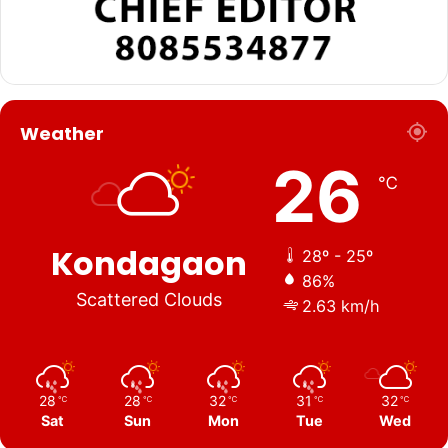
Weather
26
℃
Kondagaon
28º - 25º
86%
Scattered Clouds
2.63 km/h
28
28
32
31
32
℃
℃
℃
℃
℃
Sat
Sun
Mon
Tue
Wed