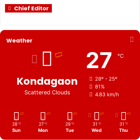
Chief Editor
Weather
27
℃
Kondagaon
28º - 25º
81%
Scattered Clouds
4.83 km/h
28
27
29
31
31
℃
℃
℃
℃
℃
Sun
Mon
Tue
Wed
Thu