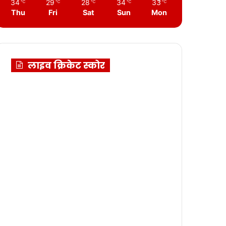
34
29
28
34
33
℃
℃
℃
℃
℃
Thu
Fri
Sat
Sun
Mon
लाइव क्रिकेट स्कोर