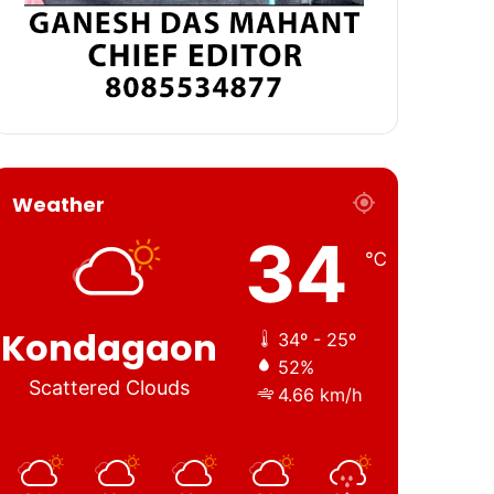
Weather
34
℃
Kondagaon
34º - 25º
52%
Scattered Clouds
4.66 km/h