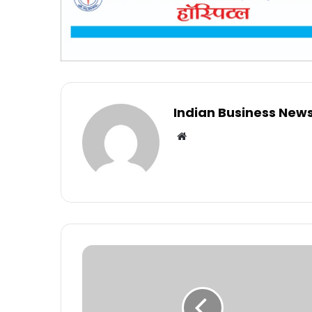
Indian Business New
Website