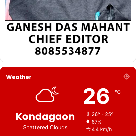
Weather
26
℃
Kondagaon
26º - 25º
87%
Scattered Clouds
4.4 km/h