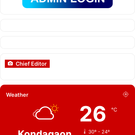
Chief Editor
Weather
26
℃
Kondagaon
30º - 24º