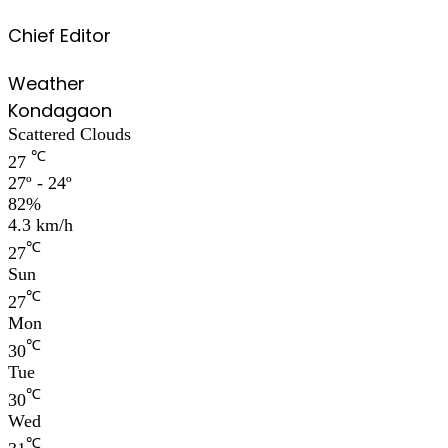
Chief Editor
Weather
Kondagaon
Scattered Clouds
℃
27
27º - 24º
82%
4.3 km/h
℃
27
Sun
℃
27
Mon
℃
30
Tue
℃
30
Wed
℃