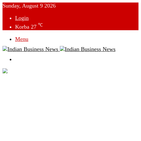
Sunday, August 9 2026
Login
℃
Korba
27
Menu
Switch
skin
देश
विदेश
छत्तीसगढ़
क्राइम
राजनीति
टेक्नोलॉजी
लाइफस्टाइल
मनोरंजन
व्यापार