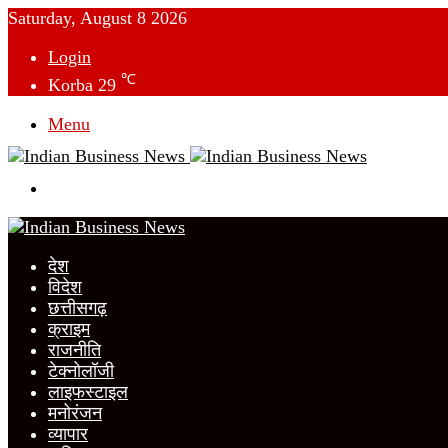
Saturday, August 8 2026
Login
℃
Korba
29
Menu
Switch
skin
देश
विदेश
छत्तीसगढ़
क्राइम
राजनीति
टेक्नोलॉजी
लाइफस्टाइल
मनोरंजन
व्यापार