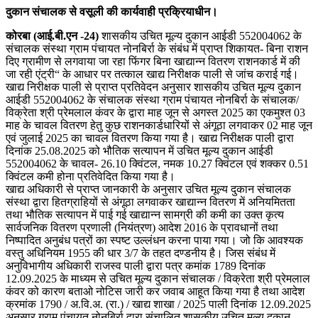
दुकान संचालक से वसूली की कार्यवाही प्रक्रियाधीन।
कोरबा (आई.बी.एन -24)
शासकीय उचित मूल्य दुकान आईडी 552004062 के
संचालक संस्था ग्राम पंचायत नोनबिर्रा के संबंध में प्राप्त शिकायत- बिना राशन
दिए ग्रामीण से लगवाया जा रहा फिंगर बिना खाद्यान्न वितरण राशनकार्ड में की
जा रही एंट्री“ के आधार पर तत्काल खाद्य निरीक्षक पाली से जांच कराई गई।
खाद्य निरीक्षक पाली से प्राप्त प्रतिवेदन अनुसार शासकीय उचित मूल्य दुकान
आईडी 552004062 के संचालक संस्था ग्राम पंचायत नोनबिर्रा के संचालक/
विक्रेता श्री प्रेमलाल कंवर के द्वारा माह जून से अगस्त 2025 का एकमुश्त 03
माह के चावल वितरण हेतु कुछ राशनकार्डधारियों से अंगूठा लगवाकर 02 माह जून
एवं जुलाई 2025 का चावल वितरण किया गया है। खाद्य निरीक्षक पाली द्वारा
दिनांक 25.08.2025 को भौतिक सत्यापन में उचित मूल्य दुकान आईडी
552004062 के चावल- 26.10 क्विंटल, नमक 10.27 क्विंटल एवं शक्कर 0.51
क्विंटल कमी होना प्रतिवेदित किया गया है।
खाद्य अधिकारी से प्राप्त जानकारी के अनुसार उचित मूल्य दुकान संचालक
संस्था द्वारा हितग्राहियों से अंगूठा लगवाकर खाद्यान्न वितरण में अनियमितता
तथा भौतिक सत्यापन में पाई गई खाद्यान्न सामग्री की कमी का उक्त कृत्य
सार्वजनिक वितरण प्रणाली (नियंत्रण) आदेश 2016 के प्रावधानों तथा
निष्पादित अनुबंध पत्रों का स्पष्ट उल्लंधन करना पाया गया। जो कि आवश्यक
वस्तु अधिनियम 1955 की धार 3/7 के तहत दण्डनीय है। जिस संबंध में
अनुविभागीय अधिकारी राजस्व पाली द्वारा पत्र कमांक 1789 दिनांक
12.09.2025 के माध्यम से उचित मूल्य दुकान संचालक / विक्रेता श्री प्रेमलाल
कंवर को कारण बताओ नोटिस जारी कर जवाब आहूत किया गया है तथा आदेश
क्रमांक 1790 / अ.वि.अ. (रा.) / खाद्य शाखा / 2025 पाली दिनांक 12.09.2025
अनुसार ग्राम पंचायत नोनबिर्रा द्वारा संचालित शासकीय उचित मूल्य दुकान