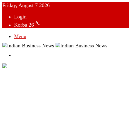
Friday, August 7 2026
Login
℃
Korba
26
Menu
Switch
skin
देश
विदेश
छत्तीसगढ़
क्राइम
राजनीति
टेक्नोलॉजी
लाइफस्टाइल
मनोरंजन
व्यापार