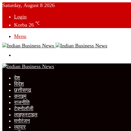
Saturday, August 8 2026
Login
℃
Korba
26
Menu
Switch
skin
देश
विदेश
छत्तीसगढ़
क्राइम
राजनीति
टेक्नोलॉजी
लाइफस्टाइल
मनोरंजन
व्यापार