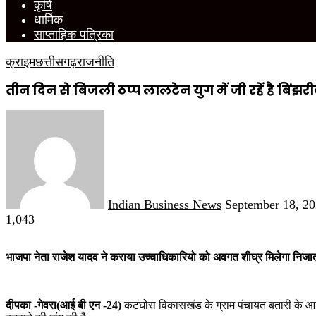
कृषि
धार्मिक
साप्ताहिक पत्रिका
क्राइम
छत्तीसगढ़
राजनीति
तीन दिन से बिजली ठप्प लालटेन युग में जी रहें है बिंझ
Send
an
email
Indian Business News
September 18, 2
1,043
भाजपा नेता राजेश यादव ने कराया उच्चाधिकारियो को अवगत शीघ्र मिलेगा निज
दीपका -गेवरा(आई बी एन -24)
कटघोरा विकासखंड के ग्राम पंचायत बतारी के आश्रि