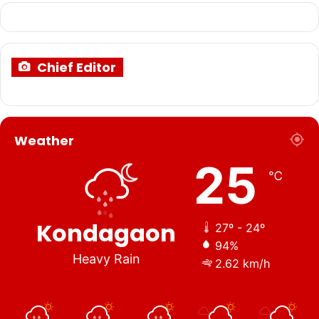
Chief Editor
Weather
25
℃
Kondagaon
27º - 24º
94%
Heavy Rain
2.62 km/h