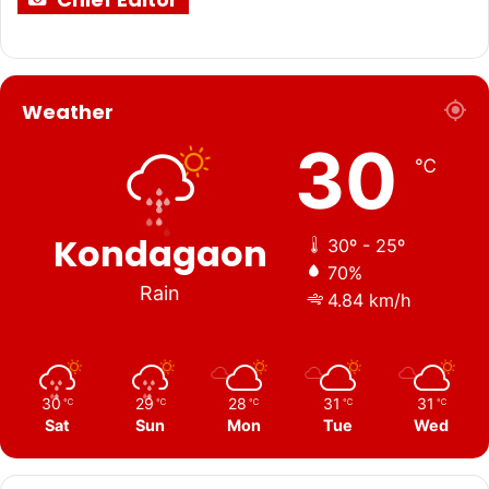
Weather
30
℃
Kondagaon
30º - 25º
70%
Rain
4.84 km/h
30
29
28
31
31
℃
℃
℃
℃
℃
Sat
Sun
Mon
Tue
Wed