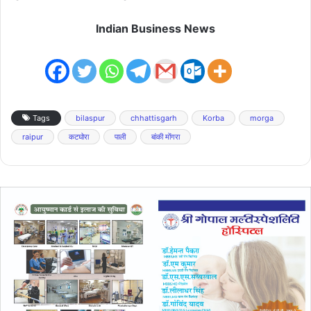
Indian Business News
Tags
bilaspur
chhattisgarh
Korba
morga
raipur
कटघोरा
पाली
बांकी मोंगरा