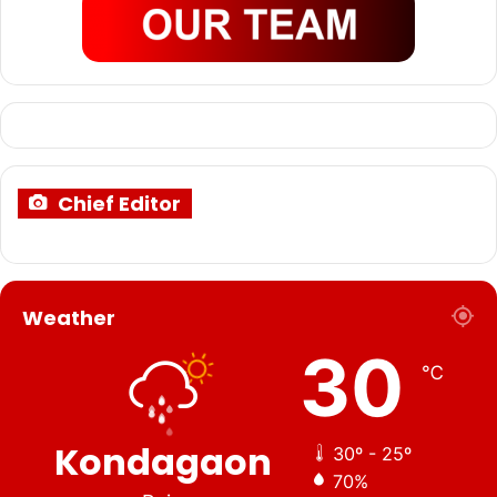
Chief Editor
Weather
30
℃
Kondagaon
30º - 25º
70%