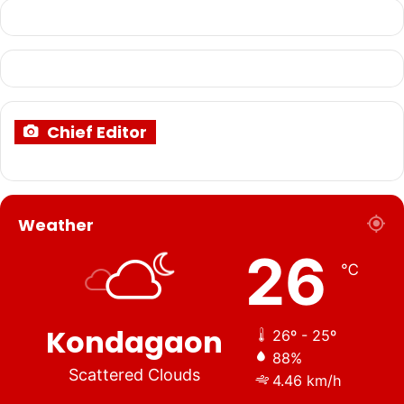
Chief Editor
Weather
26
℃
Kondagaon
26º - 25º
88%
Scattered Clouds
4.46 km/h