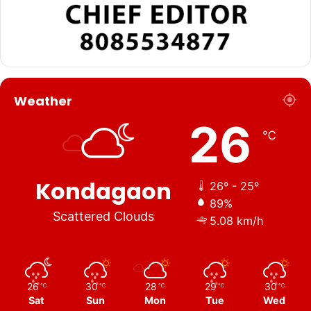
Weather
26
℃
Kondagaon
26º - 25º
89%
Scattered Clouds
5.08 km/h
26
30
28
29
30
℃
℃
℃
℃
℃
Sat
Sun
Mon
Tue
Wed