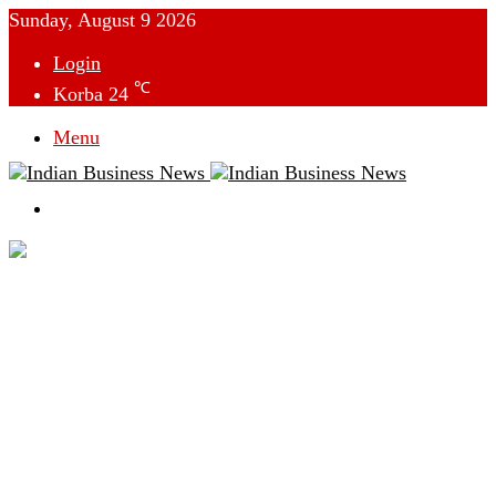
Sunday, August 9 2026
Login
℃
Korba
24
Menu
Switch
skin
देश
विदेश
छत्तीसगढ़
क्राइम
राजनीति
टेक्नोलॉजी
लाइफस्टाइल
मनोरंजन
व्यापार