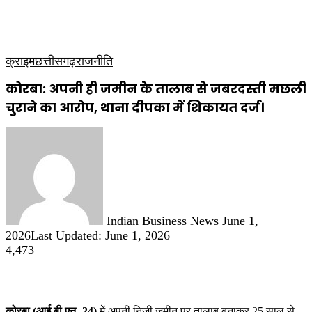
कृषि
धार्मिक
साप्ताहिक पत्रिका
क्राइम
छत्तीसगढ़
राजनीति
कोरबा: अपनी ही जमीन के तालाब से जबरदस्ती मछली
चुराने का आरोप, थाना दीपका में शिकायत दर्ज।
Send
an
email
Indian Business News
June 1,
2026
Last Updated: June 1, 2026
4,473
कोरबा (आई.बी.एन.-24)
में अपनी निजी जमीन पर तालाब बनाकर 25 साल से