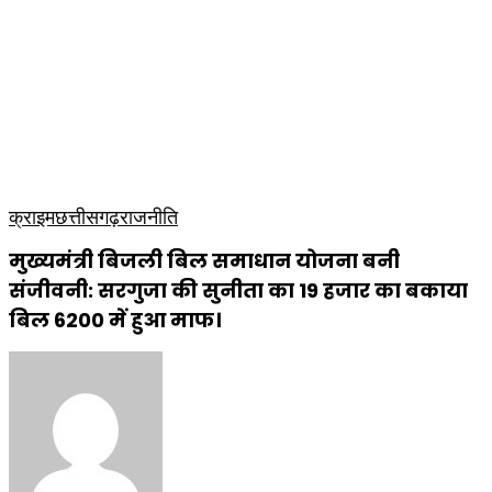
राजनीति
टेक्नोलॉजी
लाइफस्टाइल
मनोरंजन
व्यापार
कृषि
धार्मिक
साप्ताहिक पत्रिका
क्राइम
छत्तीसगढ़
राजनीति
मुख्यमंत्री बिजली बिल समाधान योजना बनी
संजीवनी: सरगुजा की सुनीता का 19 हजार का बकाया
बिल 6200 में हुआ माफ।
Send
an
email