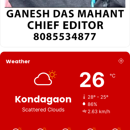
Weather
26
℃
Kondagaon
28º - 25º
86%
Scattered Clouds
2.63 km/h