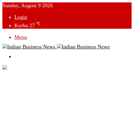
Sunday, August 9 2026
Login
℃
Korba
27
Menu
Switch
skin
देश
विदेश
छत्तीसगढ़
क्राइम
राजनीति
टेक्नोलॉजी
लाइफस्टाइल
मनोरंजन
व्यापार